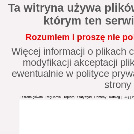
Ta witryna używa plików
którym ten serwi
Rozumiem i proszę nie pok
Więcej informacji o plikach 
modyfikacji akceptacji p
ewentualnie w polityce prywa
strony 
|
Strona główna
|
Regulamin
|
Toplista
|
Statystyki
|
Domeny
|
Katalog
|
FAQ
|
W