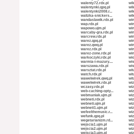
walenty72.rdx.pl
wil
walentynki.qpq.pl
wil
walentynki2008.r...
wil
walizka-snickers...
wil
wandaslawik.rdx.pl
win
wap.rdx.pl
win
wapowo.ujm.pl
win
warcaby-gra.rdx.pl
win
warcrew.rdx.pl
win
warez.qpq.pl
win
warez.qwq.pl
win
warez.rdx.pl
win
warez-zone.rdx.pl
win
warkoczyki.rdx.pl
wio
warmia-i-mazury....
wis
warszawa.rdx.pl
wis
warsztat.rdx.pl
wit
watch.rdx.pl
wit
wawelwirek.qwq.pl
wit
wawelwirek.rdx.pl
wiz
wczasy.rdx.pl
wiz
web-caching-opty...
wiz
webmaniak.ujm.pl
wiz
webneti.rdx.pl
wiz
webneti.ujm.pl
wiz
webneti1.ujm.pl
wiz
wefeelthemusic.r...
wiz
wefunk.qpq.pl
wiz
wegetarianizm.rd...
wiz
wejscia1.ujm.pl
wiz
wejscia2.ujm.pl
wiz
wejscia3.ujm.pl
wiz