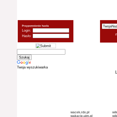
Przypomnienie hasła
Login:
Z
Hasło:
Twoja wyszukiwarka
L
wacek.rdx.pl
wil
wakacje.ujm.pl
wil