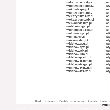
widocznoscpodgla...
wrz
widocznoscpodgla...
wrz
wiekciala.qwq.pl
wsb
wiekszepiersi.qp...
wsp
wiekszybiust.rdx.pl
wsp
wiekszypenis.rdx.pl
wsp
wielkawoda.ujm.pl
ws
wielki-mur.qpq.pl
wst
wielkopolska.rdx.pl
wsz
wielomax.qpq.pl
wtk
wiesiek.rdx.pl
wty
wiezien-labirynt...
wty
wildshow.qpq.pl
wty
wildshow.qwq.pl
wty
wildshow.rdx.pl
wty
wildshow.ujm.pl
wty
wildshow-pl.rdx.pl
wty
wildshow-pl.ujm.pl
wty
wildshow-tv.qpq.pl
wty
wildshow-tv.qwq.pl
wty
wildshow-tv.rdx.pl
wty
:: Start
:: Regulamin
:: Polityka prywatności
:: Toplista
:: Statyst
Proje
Na stronie: 148 osób
Copyright by QWQ.pl. Wszelkie prawa zas