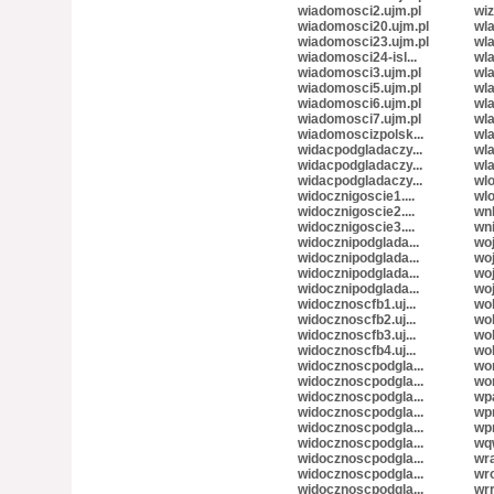
wiadomosci2.ujm.pl
wiz
wiadomosci20.ujm.pl
wla
wiadomosci23.ujm.pl
wla
wiadomosci24-isl...
wla
wiadomosci3.ujm.pl
wla
wiadomosci5.ujm.pl
wla
wiadomosci6.ujm.pl
wla
wiadomosci7.ujm.pl
wl
wiadomoscizpolsk...
wl
widacpodgladaczy...
wl
widacpodgladaczy...
wl
widacpodgladaczy...
wlo
widocznigoscie1....
wlo
widocznigoscie2....
wnh
widocznigoscie3....
wni
widocznipodglada...
woj
widocznipodglada...
woj
widocznipodglada...
woj
widocznipodglada...
woj
widocznoscfb1.uj...
wol
widocznoscfb2.uj...
wol
widocznoscfb3.uj...
wol
widocznoscfb4.uj...
wol
widocznoscpodgla...
wor
widocznoscpodgla...
wo
widocznoscpodgla...
wp
widocznoscpodgla...
wpr
widocznoscpodgla...
wpr
widocznoscpodgla...
wq
widocznoscpodgla...
wra
widocznoscpodgla...
wro
widocznoscpodgla...
wrr