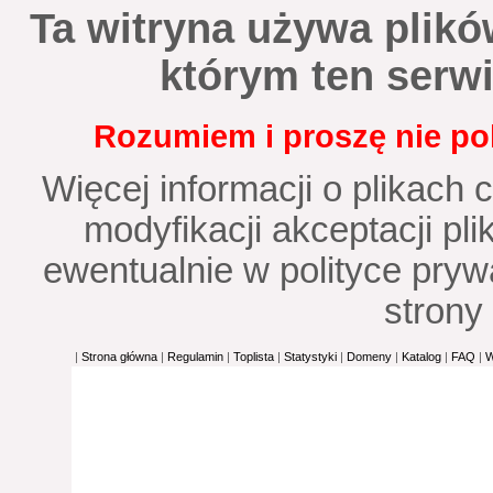
Ta witryna używa plików
którym ten serwi
Rozumiem i proszę nie pok
Więcej informacji o plikach 
modyfikacji akceptacji p
ewentualnie w polityce prywa
strony 
|
Strona główna
|
Regulamin
|
Toplista
|
Statystyki
|
Domeny
|
Katalog
|
FAQ
|
W