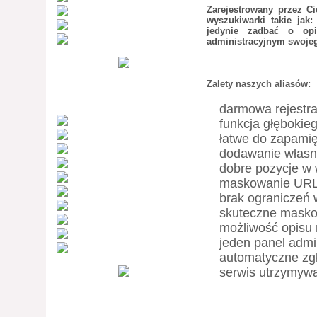
Zarejestrowany przez Ci
autosurf.qwq.pl
wyszukiwarki takie jak:
auto-surf.qpq.pl
jedynie zadbać o op
tanio.ujm.pl
administracyjnym swojego
Zalety naszych aliasów:
darmowa rejestra
kominiarz.rdx.pl
funkcja głębokieg
healtharchieves.q...
łatwe do zapami
medhelp.qwq.pl
dodawanie własn
medhelp.rdx.pl
dobre pozycje w
nsaids-remedy.rdx.pl
maskowanie URL 
meloxicam-for-art...
brak ograniczeń w
joint-pain-remedy...
skuteczne masko
nvu.qpq.pl
możliwość opisu 
sex.rdx.pl
jeden panel admin
polskie-telefonic...
automatyczne zgł
serwis utrzymy