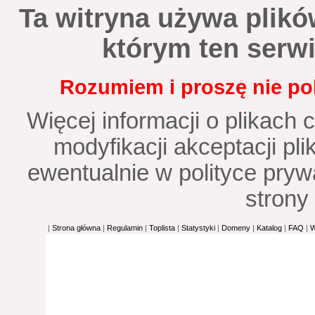
Ta witryna używa plików
którym ten serwi
Rozumiem i proszę nie pok
Więcej informacji o plikach 
modyfikacji akceptacji p
ewentualnie w polityce prywa
strony 
|
Strona główna
|
Regulamin
|
Toplista
|
Statystyki
|
Domeny
|
Katalog
|
FAQ
|
W