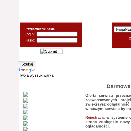
Przypomnienie hasła
Login:
Z
Hasło:
Twoja wyszukiwarka
Darmowe a
28.tomvis.rdx.pl
Oferta serwisu przezn
zaawansowanych proje
serwisrandkowy.qw...
zwiększysz oglądalność s
lestlalki.rdx.pl
w naszym serwisie by m
sp1katowice.rdx.pl
w systemie o
Rejestracja
kontakt.qpq.pl
strona zdobędzie nowy,
autosurf.ujm.pl
oglądalności.
autosurf.rdx.pl