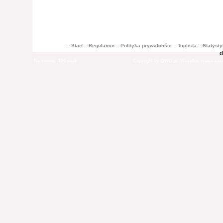
2.
user.rdx.pl
2684
3.
zestawy-komputer...
1600
:: Start
:: Regulamin
:: Polityka prywatności
:: Toplista
:: Statyst
d
Na stronie: 126 osób
Copyright by QWQ.pl. Wszelkie prawa zas